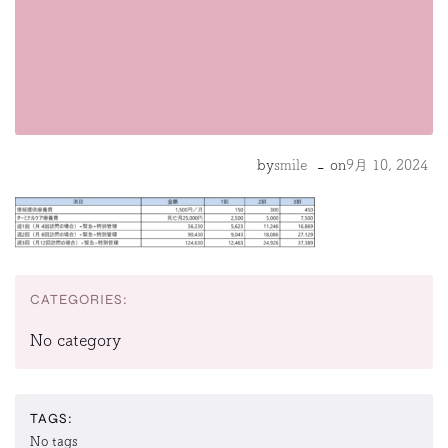
-
by
smile
on
9月 10, 2024
CATEGORIES:
No category
TAGS:
No tags