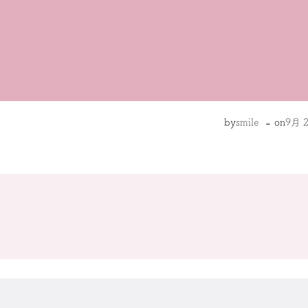
-
by
smile
on
9月 2