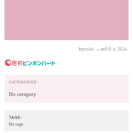
-
by
smile
on
9月 6, 2024
CATEGORIES:
No category
TAGS:
No tags