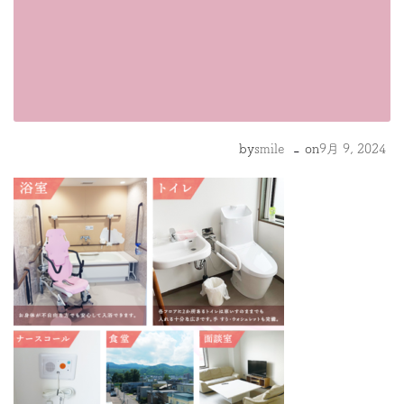
-
by
smile
on
9月 9, 2024