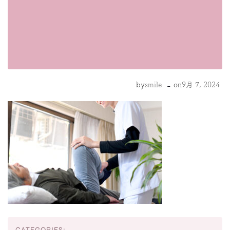
-
by
smile
on
9月 7, 2024
CATEGORIES: