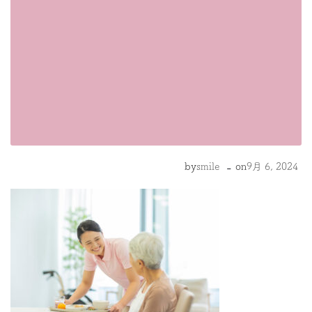
-
by
smile
on
9月 6, 2024