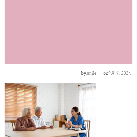
-
by
smile
on
9月 7, 2024