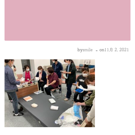
-
by
smile
on
11月 2, 2021