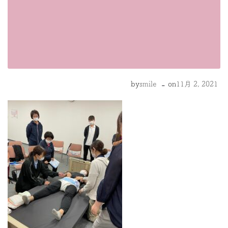
-
by
smile
on
11月 2, 2021