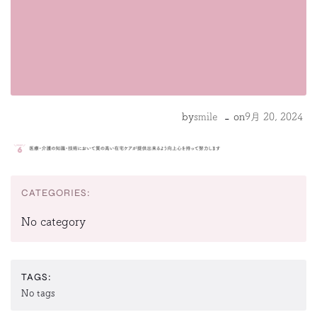
-
by
smile
on
9月 20, 2024
CATEGORIES:
No category
TAGS:
No tags