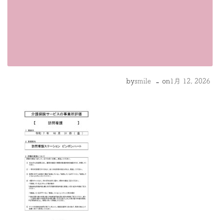
-
by
smile
on
1月 12, 2026