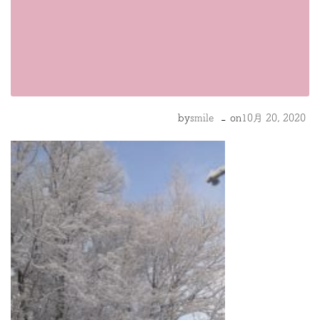
-
by
smile
on
10月 20, 2020