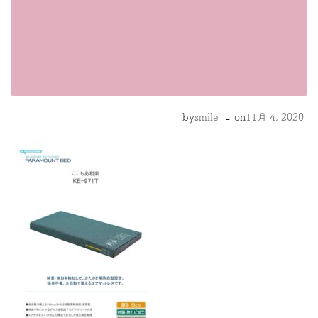
-
by
smile
on
11月 4, 2020