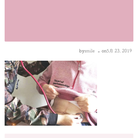
-
by
smile
on
5月 23, 2019