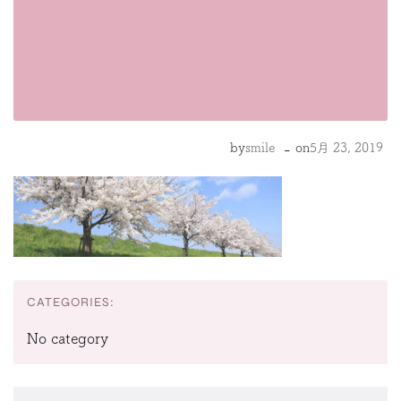
-
by
smile
on
5月 23, 2019
CATEGORIES:
No category