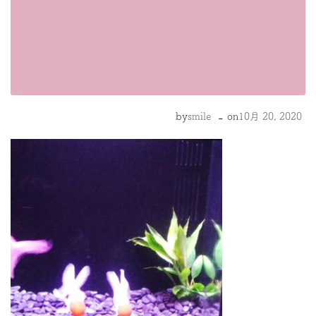
-
by
smile
on
10月 20, 2020