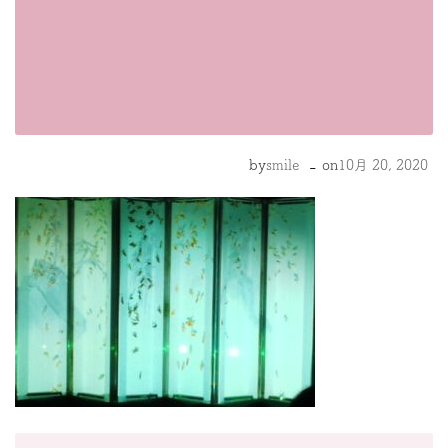
-
by
smile
on
10月 20, 2020