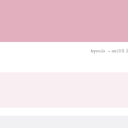
-
by
smile
on
10月 2